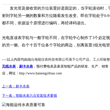
发光管及接收管的方位装置好是固定的，当字轮滚动时，字
射到字轮另一侧的数量和方位随着发生改变。即在字轮处于0-
都不同，依据这个原理进行编码，再经译码读出。
光电直读表字轮与一般字轮不同，在字轮中心制作了3个必定
的另一侧。在个十百千位各个字轮的两边，别离装置1组光电管
----以上内容均由
烟台海能仪表科技有限公司基于公司产品、工人经验整
无线水表
，
刷卡水表
，预付费电表及家居智能产品的研发、生产、销售
业，网址：http://www.hainengyibiao.com
上一条：刷卡水表
下一条：智能水表六点安装技术要领