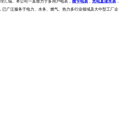
理汇编。
本公司一直致力于多用户电表，
插卡电表
，
光电直读水表
，
，已广泛服务于电力、水务、燃气、热力多行业领域及大中型工厂企
302000533号